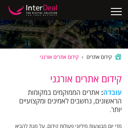
X
בין
לקוחותינו
בניית
אתרים
קידום אתרים
קידום אתרים אורגני
קידום
אתרים
קידום אתרים אורגני
החבילות
עובדה
:
אתרים הממוקמים במקומות
שלנו
הראשונים, נחשבים לאמינים ומקצועיים
יותר
נגישות
.
אתרים
מדי יום מבוצעות מיליוני פעולות קידום, על מנת להביא