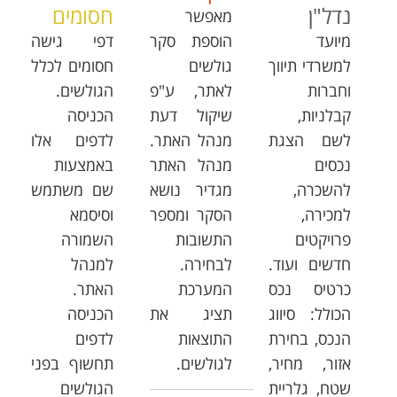
נדל"ן
חסומים
מאפשר
מיועד
הוספת סקר
דפי גישה
למשרדי תיווך
גולשים
חסומים לכלל
וחברות
לאתר, ע"פ
הגולשים.
קבלניות,
שיקול דעת
הכניסה
לשם הצגת
מנהל האתר.
לדפים אלו
נכסים
מנהל האתר
באמצעות
להשכרה,
מגדיר נושא
שם משתמש
למכירה,
הסקר ומספר
וסיסמא
פרויקטים
התשובות
השמורה
חדשים ועוד.
לבחירה.
למנהל
כרטיס נכס
המערכת
האתר.
הכולל: סיווג
תציג את
הכניסה
הנכס, בחירת
התוצאות
לדפים
אזור, מחיר,
לגולשים.
תחשוף בפני
שטח, גלריית
הגולשים