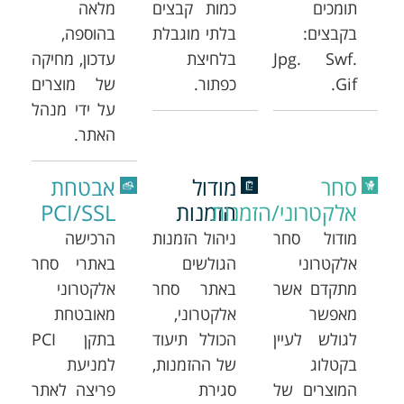
תומכים
כמות קבצים
מלאה
בקבצים:
בלתי מוגבלת
בהוספה,
Jpg. Swf.
בלחיצת
עדכון, מחיקה
Gif.
כפתור.
של מוצרים
על ידי מנהל
האתר.
סחר
מודול
אבטחת
אלקטרוני/הזמנות
הזמנות
PCI/SSL
מודול סחר
ניהול הזמנות
הרכישה
אלקטרוני
הגולשים
באתרי סחר
מתקדם אשר
באתר סחר
אלקטרוני
מאפשר
אלקטרוני,
מאובטחת
לגולש לעיין
הכולל תיעוד
בתקן PCI
בקטלוג
של ההזמנות,
למניעת
המוצרים של
סגירת
פריצה לאתר