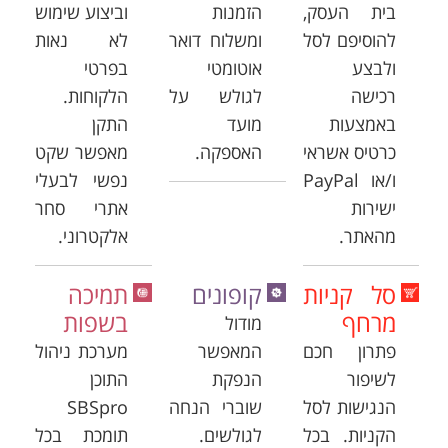
בית העסק,
הזמנות
וביצוע שימוש
להוסיפם לסל
ומשלוח דואר
לא נאות
ולבצע
אוטומטי
בפרטי
רכישה
לגולש על
הלקוחות.
באמצעות
מועד
התקן
כרטיס אשראי
האספקה.
מאפשר שקט
ו/או PayPal
נפשי לבעלי
ישירות
אתרי סחר
מהאתר.
אלקטרוני.
סל קניות
קופונים
תמיכה
מרחף
בשפות
מודול
פתרון חכם
המאפשר
מערכת ניהול
לשיפור
הנפקת
התוכן
הנגישות לסל
שוברי הנחה
SBSpro
הקניות. בכל
לגולשים.
תומכת בכל