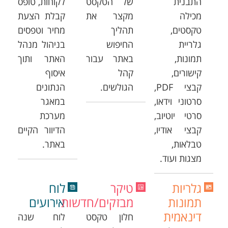
התבנית
של הטקסט
לקוחות, טופס
מכילה
מקצר את
קבלת הצעת
טקסטים,
תהליך
מחיר וטפסים
גלריית
החיפוש
בניהול מנהל
תמונות,
באתר עבור
האתר ותוך
קישורים,
קהל
איסוף
קבצי PDF,
הגולשים.
הנתונים
סרטוני וידאו,
במאגר
סרטי יוטיוב,
מערכת
קבצי אודיו,
הדיוור הקיים
טבלאות,
באתר.
מצגות ועוד.
גלריות
טיקר
לוח
תמונות
מבזקים/חדשות
אירועים
דינאמית
חלון טקסט
לוח שנה