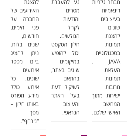
מבחר גלריות
נע להעברת
להצגת
דינאמיות
מסרים
האירועים של
בעיצובים
והודעות
החברה על
שונים
לקהל
פני הימים,
להצגת
הגולשים.
חודשים,
תמונות
חלון הטקסט
שנים בלוח.
בטכנולוגיית
יכול להופיע
ניתן להציג
JAVA .
במיקומים
ביום מספר
העלאת
שונים באתר,
אירועים
תמונות
בהתאם
שונים. כל
מרובות
לשיקול דעת
אירוע כולל
ישירות מתוך
בעל האתר
מידע מפורט
המחשב
והעיצוב
באותו חלון –
האישי שלכם.
הגראפי.
מסך
"מרחף".