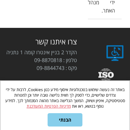
ידי מנהל
האתר.
צרו איתנו קשר
הקדר 2 בניין אינטרו קומה 1 נתניה
טלפון
09-8870818
פקס
09-8844743
באתר זה נעשה שימוש בטכנולוגיות איסוף מידע כגון Cookies, לרבות על ידי
צדדים שלישיים, כדי לספק לך חווית גלישה טובה יותר וכן למטרות
סטטיסטיקה, איפיון ושיווק. המשך הגלישה באתר מהווה הסכמתך לכך. למידע
אינטרדיל
בניית אתרים לעסקים
www.interdeal.co.il
©
נוסף בנושא, ראו את
מדיניות הפרטיות המעודכנת
כל הזכויות שמורות
תקנון אתר
מדיניות הפרטיות
הבנתי