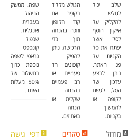
שלב יכול
הגולש מקליד
שפה. ממשק
לגולש
בקופה את
הניהול
להקליק על
קוד הקופון
בעברית
אייקון הוסף
וזוכה בהנחה
ואנגלית.
לסל אשר
תוך כדי
שכפול
יפתח את סל
הרכישה. ניתן
קונספט
הקניות על
להפיק
גראפי לשפה
פני האתר.
קופונים חד
נוספת כרוך
ניתן לבצע
פעמיים או
בתשלום של
עדכון של
רב פעמיים
50% מעלות
הסל, לגשת
בהנחה
האתר.
לקופה או
שקלית או
להמשיך
הנחה
בקניות.
באחוזים.
מודול
סקרים
דפי גישה