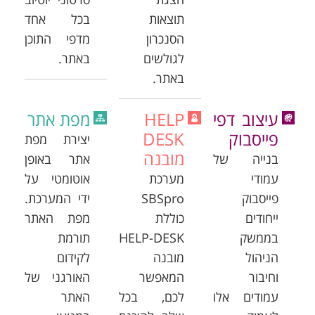
תוצאות
בכל אחד
הסנכרון
מדפי התוכן
לגולשים
באתר.
באתר.
עיצוב דפי
HELP
מפת אתר
פייסבוק
DESK
יצירת מפת
מובנה
בנייה של
אתר באופן
עמודי
מערכת
אוטומטי על
פייסבוק
SBSpro
ידי המערכת.
ייחודים
כוללת
מפת האתר
בממשק
HELP-DESK
תורמת
הניהול
מובנה
לקידום
וחיבור
המאפשר
האורגני של
עמודים אלו
לכם, בכל
האתר