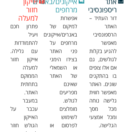
אתר
אייקונים/באנרים
אייקון
ריספונסיבי
מרחפים
חזור
למעלה
דור העתיד –
אפשרות
האתר
למיקום של
פתרון חכם
הרספונסיבי
באנרים/אייקונים
ויעיל
מאפשר
מרחפים על
להתמודדות
להגיע בקלות
פני האתר
עם גלילה.
לגולשים, גם
בצידו הימני
אייקון חזור
אם אלו צופים
או השמאלי
למעלה
בו בהתקנים
של האתר
הממוקם
שונים. האתר
שאינם
בתחתית
מאפשר חווית
מפריעים
האתר.
גלישה נוחה
לגולש.
במעבר
מכל מסך
מומלצים
עכבר על
ומכל אמצעי
לשימוש
האייקון
הגלישה.
לפרסום או
הגולש חוזר