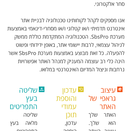
בלוג
סחר אלקטרוני.
אודותינו
אנו מספקים לקהל לקוחותינו טכנולוגיה לבניית אתר
אינטרנט תדמיתי ו/או קטלוגי ו/או מסחרי-דינאמי באמצעות
צור
מערכת SbsPro. הטכנולוגיה המתקדמת כוללת ממשק
קשר
לניהול עצמאי, לרבות יישומי אתר, באופן ידידותי ופשוט
להפעלה. כל זאת מבוצע באמצעות מערכת SbsPro אשר
הינה כלי רב עוצמה המעניק למנהל האתר אפשרויות
נרחבות וניצול המדיום האינטרנטי במלואו.
עיצוב
עדכון
שליטה
גראפי של
והוספת
בעץ
האתר
עמודי
התפריטים
תוכן
האתר שלך
שליטה
הוא שלך.
עדכון,
מלאה בעץ