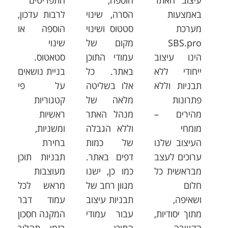
עיצוב האתר
הוספה,
התפריטים
באמצעות
הסרה, שינוי
לרבות עדכון,
מערכת
סטטוס ושינוי
הוספה או
SBS.pro
מקום של
שינוי
הינו עיצוב
עמודי התוכן
סטאטוס.
ייחודי ללא
באתר. כל
בניית נושאים
תבניות וללא
אלו בשליטה
על פי
פתרונות
מלאה של
קטגוריות
מהירים –
מנהל האתר
ראשיות
מומחי
וללא הגבלה
ומשניות,
העיצוב שלנו
של כמות
בחירת
ערוכים לעצב
דפים באתר.
תבניות תוכן
מבראשית כל
כמו כן, ישנו
מעוצבות
חלום
מגוון רחב של
מראש לכל
ושאיפה,
תבניות עיצוב
עמוד דבר
מתוך יסודיות,
עבור עמודי
המקנה חסכון