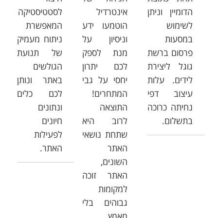
הדומיין וניתן
אינטרדיל
לסטטיסטיקה
לשימוש
הוטמעו ידע
המאפשרת
במסעות
וניסיון על
ניתוח מעמיק
פרסום ברשת
מנת לספק
של תנועת
גוגל ליצירת
לכם יתרון
הגולשים
לידים. עלות
יחסי על גבי
באתר ונותן
עיצוב דפי
המתחרים!
לכם כלים
נחיתה כרוכה
התוצאה
ונתונים
בתשלום.
לרוב היא
חיונים
שתחת נושאי
לפעילות
האתר
האתר.
השונים,
האתר זוכה
למקומות
גבוהים בלי
מאמץ.