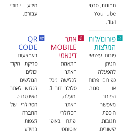
תמונות, סרטי
מידע ייחודי
YouTube
עבורם.
ועוד.
פורום/לוח
אתר
QR
המלצות
MOBILE
CODE
דינאמי
פורום עצמאי
באמצעות
הניתן
התאמת
סריקת הקוד
להפעלה
האתר
יכולים
כפורום פתוח
לגלישה מכל
הגולשים
או סגור.
סלולר דור 3
לגלוש לאתר
הפורום
ומעלה.
האינטרנט
מאפשר
האתר
הסלולרי של
הוספת
הסלולרי
החברה
תגובות,
יפתח באופן
לצפות
קישורים,
אוטומטי
במידע