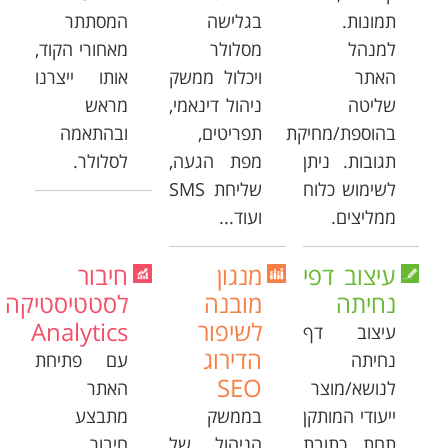
תמונות.
בגלישה
המסתתר
למנהל
מסלולר
מאחורי הקוד,
האתר
ויכלול ממשק
אותו ייצרנו
שליטה
ניהול דינאמי,
מראש
בהוספת/מחיקת
תפריטים,
ובהתאמה
תגובות. ניתן
מפת הגעה,
לסלולר.
לשימוש כלוח
שליחת SMS
ממליצים.
ועוד...
עיצוב דפי
מנגון
חיבור
נחיתה
מובנה
לסטטיסטיקה
לשיפור
Analytics
עיצוב דף
הדירוג
נחיתה
עם פתיחת
SEO
לנושא/מוצר
האתר
ייעודי המותקן
בממשק
מתבצע
תחת כתובת
הניהול של
חיבור