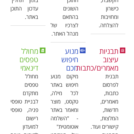
הקשבה,
התוכן
בזמן תהליך
כישרון
השונים
עדכון התוכן
ומחויבות
בהתאם
באתר.
להצלחה.
לצרכיו של
מנהל האתר.
תבניות
מנוע
מחולל
עיצוב
חיפוש
טפסים
מאמרים/כתבות
חכם
דינאמי
תבנית
מיקום מנוע
מחולל
לפרסום
חיפוש באתר
טפסים
כתבות,
לכל מילה,
מתקדם
מאמרים,
טקסט, מוצר
לבניית טופסי
חדשות,
ומאמר באתר
פניה, טופסי
המלצות,
- "השלמה
רישום
קישורים ועוד.
אוטומטית"
למועדון