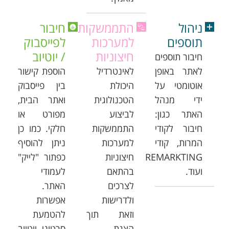
ניהול
התממשקות
חיבור
תוספים
למערכות
לפייסבוק
חיצוניות
/ יוטיוב
חיבור תוספים
לאתר באופן
לאינטרדיל
הוספת קישור
אוטומטי על
היכולת
בין פייסבוק
ידי מנהל
הטכנולוגית
ואתר הבית,
האתר כגון:
לביצוע
מפורט או
חיבור לקודי
התממשקות
חלקי. כמו כן
המרות, קודי
למערכות
ניתן להוסיף
REMARKTING
חיצוניות
כפתור "לייק"
ועוד.
בהתאם
לעמודי
לצרכים
האתר.
ולדרישות
אפשרות
וזאת תוך
להטמעת
הצגת
סרטוני יוטיוב