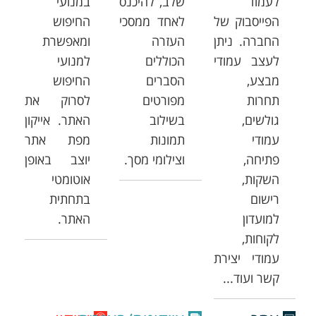
לעמוד
שלב, להיכנס
במנועי
הפייסבוק של
לאחד ממסכי
החיפוש
החברה. ניתן
העזרה
ומאפשרת
לעצב עמודי
הכוללים
למנועי
מבצע,
הסברים
החיפוש
תחרות
מפורטים
לסרוק את
גולשים,
בשילוב
האתר. אייקון
עמודי
תמונות
מפת אתר
פתיחה,
וצילומי מסך.
יוצב באופן
השקות,
אוטומטי
רישום
בתחתית
למועדון
האתר.
לקוחות,
עמודי יצירת
קשר ועוד...