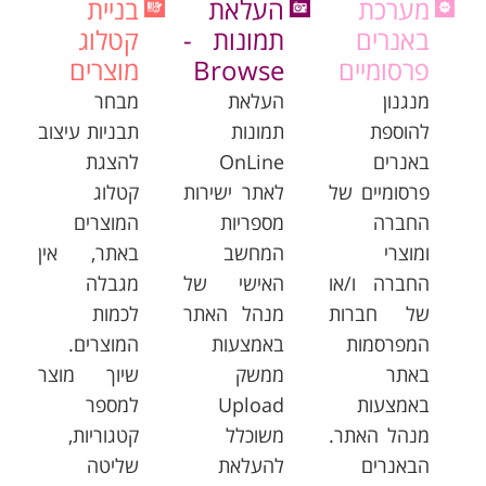
מערכת
העלאת
בניית
באנרים
תמונות -
קטלוג
פרסומיים
Browse
מוצרים
מנגנון
העלאת
מבחר
להוספת
תמונות
תבניות עיצוב
באנרים
OnLine
להצגת
פרסומיים של
לאתר ישירות
קטלוג
החברה
מספריות
המוצרים
ומוצרי
המחשב
באתר, אין
החברה ו/או
האישי של
מגבלה
של חברות
מנהל האתר
לכמות
המפרסמות
באמצעות
המוצרים.
באתר
ממשק
שיוך מוצר
באמצעות
Upload
למספר
מנהל האתר.
משוכלל
קטגוריות,
הבאנרים
להעלאת
שליטה