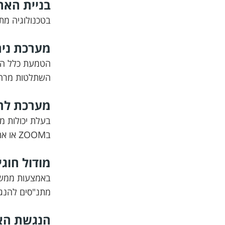
בניית האת
בטכנולוגיה מתקדמת 
מערכת ניה
הטמעת כלל התכ
השתלטות מרחוק
מערכת לר
בעלת יכולות מ
בZOOM או אם בדרייב אין.... אינטרדיל נותנת לכם מענה על ה-כ-ל!
מודול חוגי
באמצעות ממשק
מתנ"סים להנגי
הנגשת הא