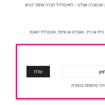
לתקן 5568 הישראלי ולהוראות החוק ברמת AA הוא עניין שבשגרה אצלנו – לאינטרדיל חברה אחות "נגיש
יח או נייד, טאבלט או אייפד, אינטרדיל דואגת
ילה פרסומת בכותרת