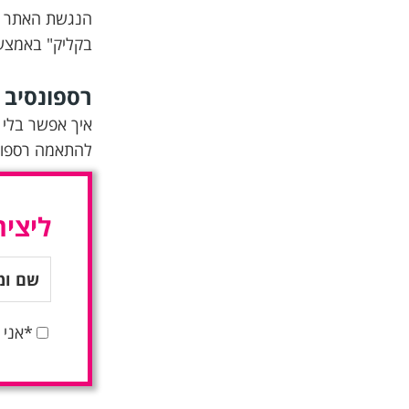
בקליק" באמצעו
רספונסיב
איך אפשר בלי ה
להתאמה רספונ
ליציר
*אני 