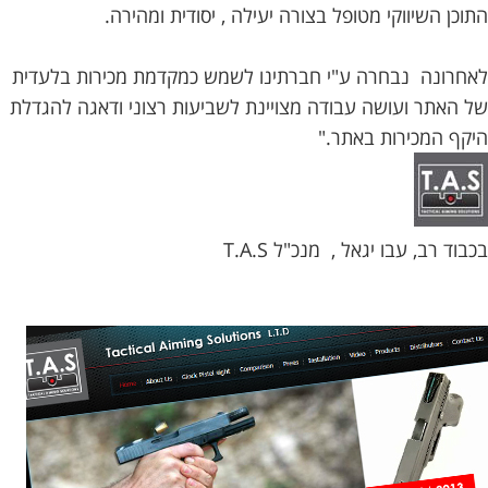
בלוג
התוכן השיווקי מטופל בצורה יעילה , יסודית ומהירה.
אודותינו
לאחרונה נבחרה ע"י חברתינו לשמש כמקדמת מכירות בלעדית
של האתר ועושה עבודה מצויינת לשביעות רצוני ודאגה להגדלת
צור
היקף המכירות באתר."
קשר
בכבוד רב, עבו יגאל , מנכ"ל T.A.S