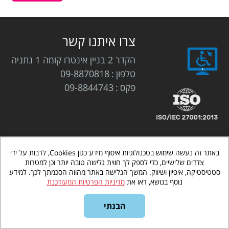
בלוג
אודותינו
צרו איתנו קשר
צור
הקדר 2 בניין אינטרו קומה 1 נתניה
טלפון
09-8870818
קשר
פקס
09-8844743
באתר זה נעשה שימוש בטכנולוגיות איסוף מידע כגון Cookies, לרבות על ידי
אינטרדיל
בניית אתרים לעסקים
www.interdeal.co.il
©
צדדים שלישיים, כדי לספק לך חווית גלישה טובה יותר וכן למטרות
כל הזכויות שמורות
תקנון אתר
מדיניות הפרטיות
סטטיסטיקה, איפיון ושיווק. המשך הגלישה באתר מהווה הסכמתך לכך. למידע
נוסף בנושא, ראו את
מדיניות הפרטיות המעודכנת
הבנתי