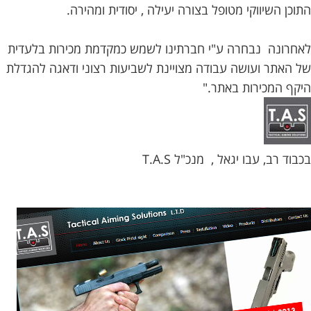
בלוג
התוכן השיווקי מטופל בצורה יעילה , יסודית ומהירה.
אודותינו
לאחרונה נבחרה ע"י חברתינו לשמש כמקדמת מכירות בלעדית
של האתר ועושה עבודה מצויינת לשביעות רצוני ודאגה להגדלת
צור
היקף המכירות באתר."
קשר
בכבוד רב, עבו יגאל , מנכ"ל T.A.S