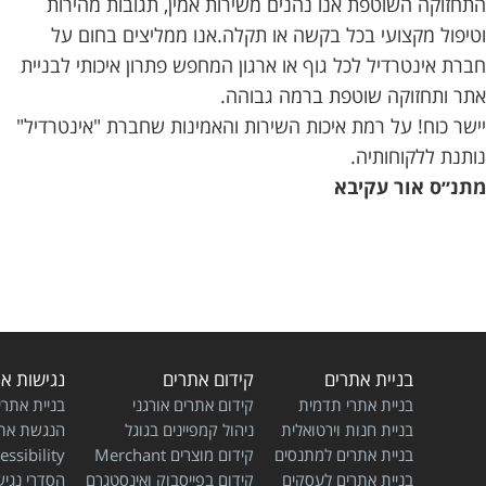
התחזוקה השוטפת אנו נהנים משירות אמין, תגובות מהירות
וטיפול מקצועי בכל בקשה או תקלה.אנו ממליצים בחום על
חברת אינטרדיל לכל גוף או ארגון המחפש פתרון איכותי לבניית
אתר ותחזוקה שוטפת ברמה גבוהה.
יישר כוח! על רמת איכות השירות והאמינות שחברת "אינטרדיל"
נותנת ללקוחותיה.
מתנ״ס אור עקיבא
בניית אתרים
קידום אתרים
נגישות א
בניית אתרי תדמית
קידום אתרים אורגני
בניית אתרי
בניית חנות וירטואלית
ניהול קמפיינים בגוגל
הנגשת את
בניית אתרים למתנסים
קידום מוצרים Merchant
ssibility
בניית אתרים לעסקים
קידום בפייסבוק ואינסטגרם
הסדרי נגי