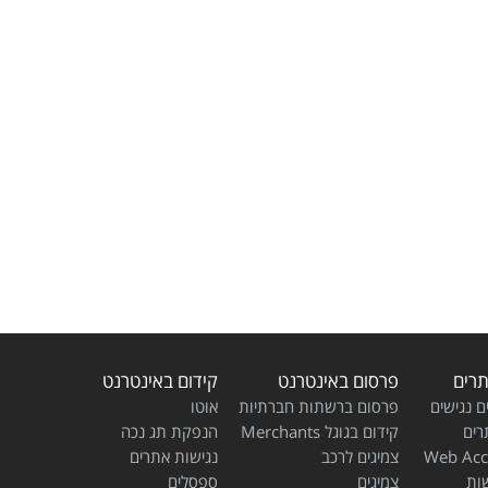
תרים
פרסום באינטרנט
קידום באינטרנט
ם נגישים
פרסום ברשתות חברתיות
אוטו
רים
קידום בגוגל Merchants
הנפקת תג נכה
Web Acce
צמיגים לרכב
נגישות אתרים
שות
צמיגים
ספסלים