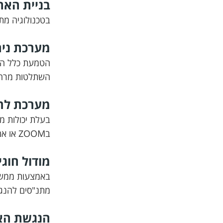
בניית האת
בטכנולוגיה מתקדמת 
מערכת ניה
הטמעת כלל התכ
השתלטות מרחוק
מערכת לר
בעלת יכולות מ
בZOOM או אם בדרייב אין.... אינטרדיל נותנת לכם מענה על ה-כ-ל!
מודול חוגי
באמצעות ממשק
מתנ"סים להנגי
הנגשת הא