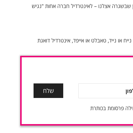
לתקן 5568 הישראלי ולהוראות החוק ברמת AA הוא עניין שבשגרה אצלנו – לאינטרדיל חברה אחות "נגיש
יח או נייד, טאבלט או אייפד, אינטרדיל דואגת
ילה פרסומת בכותרת