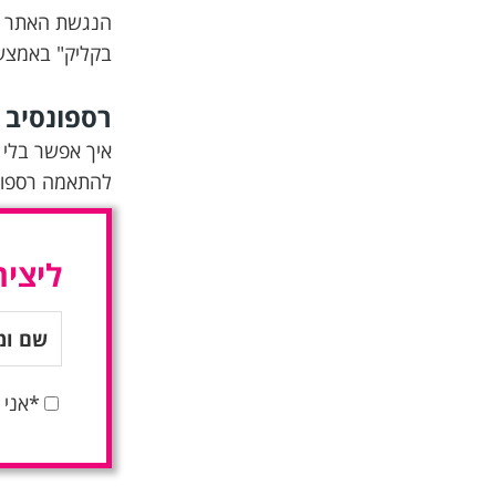
בקליק" באמצעו
רספונסיב
איך אפשר בלי ה
להתאמה רספונ
ליציר
*אני 